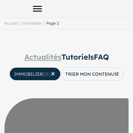
Afficher le menu principal
Accueil
/
Immobilier
/
Page 2
Actualités
Tutoriels
FAQ
IMMOBILIER
(31)
TRIER MON CONTENU