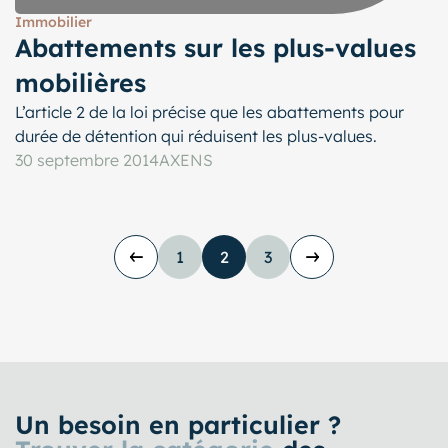
Immobilier
Abattements sur les plus-values
mobilières
L’article 2 de la loi précise que les abattements pour
durée de détention qui réduisent les plus-values.
30 septembre 2014
AXENS
1
2
3
PAGE PRÉCÉDENTE
PREMIÈRE PAGE
PAGE NUMÉRO
PAGE NUMÉRO
PAGE SUIVANTE
Un besoin en particulier ?