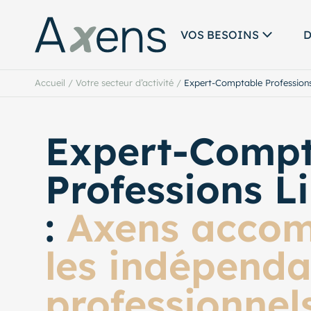
VOS BESOINS
D
Accueil
/
Votre secteur d’activité
/
Expert-Comptable Professions
Expert-Compt
Professions L
:
Axens acco
les indépenda
professionnel