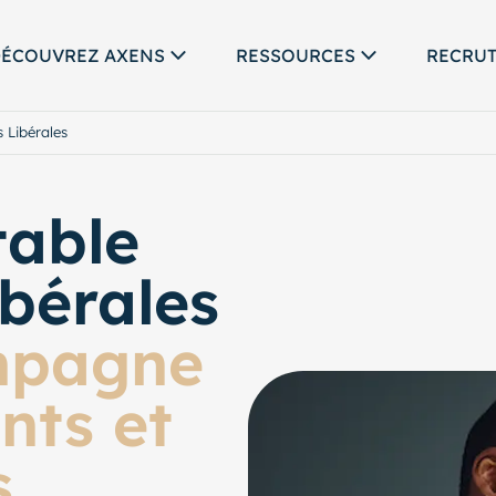
ÉCOUVREZ AXENS
RESSOURCES
RECRU
 Libérales
able
ibérales
mpagne
nts et
s