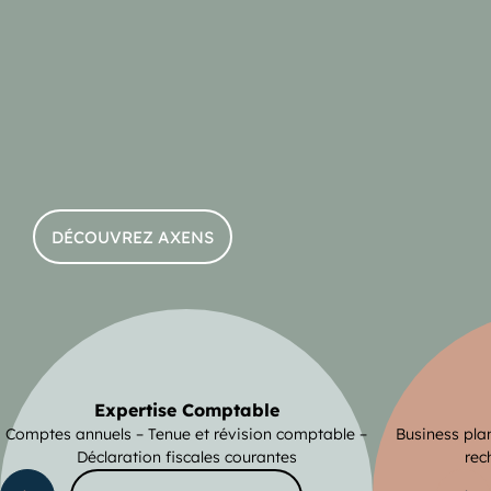
DÉCOUVREZ AXENS
Expertise Comptable
Comptes annuels – Tenue et révision comptable –
Business pla
Déclaration fiscales courantes
rec
ente