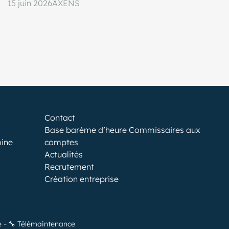
15 juin 2026
AXENS
Contact
Base barème d’heure Commissaires aux
oine
comptes
Actualités
Recrutement
Création entreprise
e
🔧 Télémaintenance