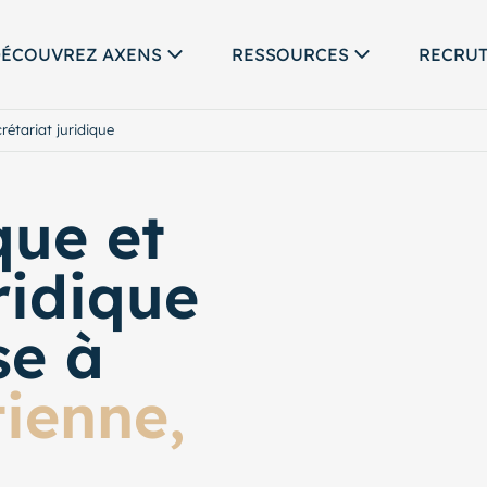
ÉCOUVREZ AXENS
RESSOURCES
RECRU
crétariat juridique
que et
ridique
se à
tienne,