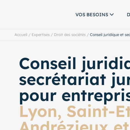
VOS BESOINS
D
Accueil
/
Expertises
/
Droit des sociétés
/
Conseil juridique et se
Conseil juridi
secrétariat ju
pour entrepri
Lyon, Saint-E
Andrézieux et