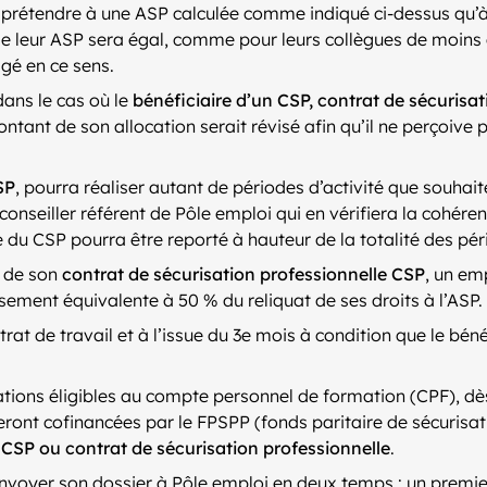
t prétendre à une ASP calculée comme indiqué ci-dessus qu’à
de leur ASP sera égal, comme pour leurs collègues de moins 
agé en ce sens.
dans le cas où le
bénéficiaire d’un CSP, contrat de sécurisat
ntant de son allocation serait révisé afin qu’il ne perçoive p
SP
, pourra réaliser autant de périodes d’activité que souhai
 conseiller référent de Pôle emploi qui en vérifiera la cohér
me du CSP pourra être reporté à hauteur de la totalité des pé
s de son
contrat de sécurisation professionnelle CSP
, un em
ment équivalente à 50 % du reliquat de ses droits à l’ASP.
trat de travail et à l’issue du 3e mois à condition que le bé
tions éligibles au compte personnel de formation (CPF), dè
eront cofinancées par le FPSPP (fonds paritaire de sécurisat
u
CSP ou contrat de sécurisation professionnelle
.
envoyer son dossier à Pôle emploi en deux temps : un premie