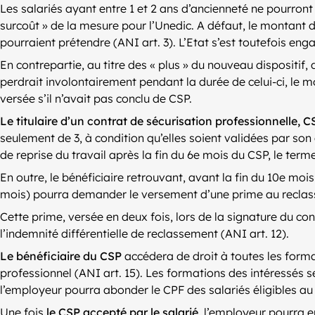
Les salariés ayant entre 1 et 2 ans d’ancienneté ne pourron
surcoût » de la mesure pour l’Unedic. A défaut, le montant 
pourraient prétendre (ANI art. 3). L’Etat s’est toutefois eng
En contrepartie, au titre des « plus » du nouveau dispositif, 
perdrait involontairement pendant la durée de celui-ci, le mo
versée s’il n’avait pas conclu de CSP.
Le titulaire d’un contrat de sécurisation professionnelle, C
seulement de 3, à condition qu’elles soient validées par son
de reprise du travail après la fin du 6e mois du CSP, le ter
En outre, le bénéficiaire retrouvant, avant la fin du 10e moi
mois) pourra demander le versement d’une prime au reclasse
Cette prime, versée en deux fois, lors de la signature du con
l’indemnité différentielle de reclassement (ANI art. 12).
Le bénéficiaire du CSP
accédera de droit à toutes les forma
professionnel (ANI art. 15). Les formations des intéressés s
l’employeur pourra abonder le CPF des salariés éligibles a
Une fois
le CSP accepté par le salarié
, l’employeur pourra 