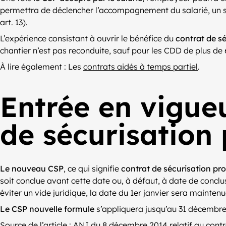
permettra de déclencher l’accompagnement du salarié, un s
art. 13).
L’expérience consistant à ouvrir le bénéfice du
contrat de s
chantier n’est pas reconduite, sauf pour les CDD de plus de
À lire également : Les
contrats aidés à temps partiel
.
Entrée en vigue
de sécurisation 
Le nouveau CSP
, ce qui signifie
contrat de sécurisation pro
soit conclue avant cette date ou, à défaut, à date de conclu
éviter un vide juridique, la date du 1er janvier sera mainten
Le CSP nouvelle formule
s’appliquera jusqu’au 31 décembre
Source de l’article :
ANI du 8 décembre 2014 relatif au contr