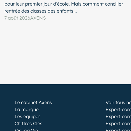
pour leur premier jour d’école. Mais comment concilier
rentrée des classes des enfants...
7 août 2026
AXENS
Le cabinet Axens
Voir tous n
La marque
Expert-com
Les équipes
Expert-com
Chiffres Clés
Expert-com
Vis ma Vie
Expert-com