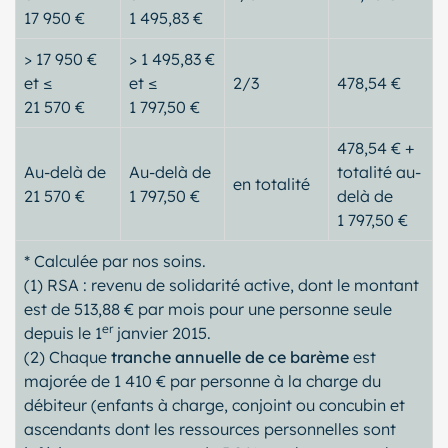
17 950 €
1 495,83 €
> 17 950 €
> 1 495,83 €
et ≤
et ≤
2/3
478,54 €
21 570 €
1 797,50 €
478,54 € +
Au-delà de
Au-delà de
totalité au-
en totalité
21 570 €
1 797,50 €
delà de
1 797,50 €
* Calculée par nos soins.
(1) RSA : revenu de solidarité active, dont le montant
est de 513,88 € par mois pour une personne seule
er
depuis le 1
janvier 2015.
(2) Chaque
tranche annuelle de ce barème
est
majorée de 1 410 € par personne à la charge du
débiteur (enfants à charge, conjoint ou concubin et
ascendants dont les ressources personnelles sont