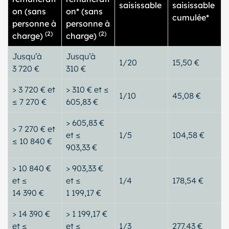
saisissable
saisissable
on (sans
on* (sans
cumulée*
personne à
personne à
(2)
(2)
charge)
charge)
Jusqu’à
Jusqu’à
1/20
15,50 €
3 720 €
310 €
> 3 720 € et
> 310 € et ≤
1/10
45,08 €
≤ 7 270 €
605,83 €
> 605,83 €
> 7 270 € et
et ≤
1/5
104,58 €
≤ 10 840 €
903,33 €
> 10 840 €
> 903,33 €
et ≤
et ≤
1/4
178,54 €
14 390 €
1 199,17 €
> 14 390 €
> 1 199,17 €
et ≤
et ≤
1/3
277,43 €