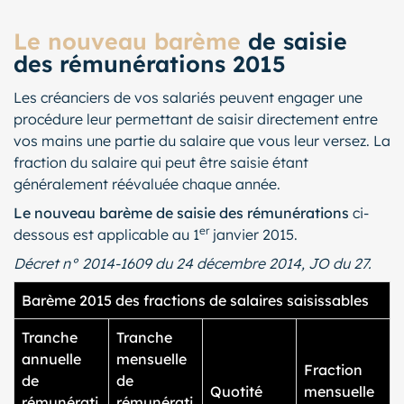
Le nouveau barème
de saisie
des rémunérations 2015
Les créanciers de vos salariés peuvent engager une
procédure leur permettant de saisir directement entre
vos mains une partie du salaire que vous leur versez. La
fraction du salaire qui peut être saisie étant
généralement réévaluée chaque année.
Le nouveau barème de saisie des rémunérations
ci-
er
dessous est applicable au 1
janvier 2015.
Décret n° 2014-1609 du 24 décembre 2014, JO du 27.
Barème 2015 des fractions de salaires saisissables
Tranche
Tranche
annuelle
mensuelle
Fraction
de
de
Quotité
mensuelle
rémunérati
rémunérati