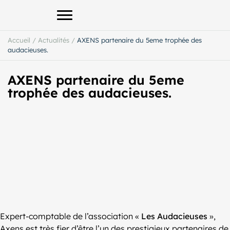
Afficher le menu principal
Accueil
/
Actualités
/
AXENS partenaire du 5eme trophée des
audacieuses.
AXENS partenaire du 5eme
trophée des audacieuses.
Expert-comptable de l’association «
Les Audacieuses
»,
Axens est très fier d’être l’un des prestigieux partenaires de