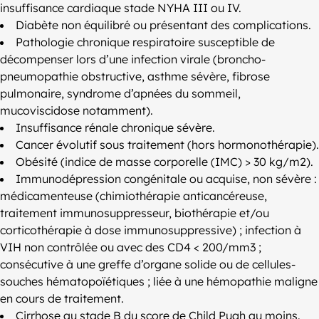
insuffisance cardiaque stade NYHA III ou IV.
Diabète non équilibré ou présentant des complications.
Pathologie chronique respiratoire susceptible de
décompenser lors d’une infection virale (broncho-
pneumopathie obstructive, asthme sévère, fibrose
pulmonaire, syndrome d’apnées du sommeil,
mucoviscidose notamment).
Insuffisance rénale chronique sévère.
Cancer évolutif sous traitement (hors hormonothérapie).
Obésité (indice de masse corporelle (IMC) > 30 kg/m2).
Immunodépression congénitale ou acquise, non sévère :
médicamenteuse (chimiothérapie anticancéreuse,
traitement immunosuppresseur, biothérapie et/ou
corticothérapie à dose immunosuppressive) ; infection à
VIH non contrôlée ou avec des CD4 < 200/mm3 ;
consécutive à une greffe d’organe solide ou de cellules-
souches hématopoïétiques ; liée à une hémopathie maligne
en cours de traitement.
Cirrhose au stade B du score de Child Pugh au moins.