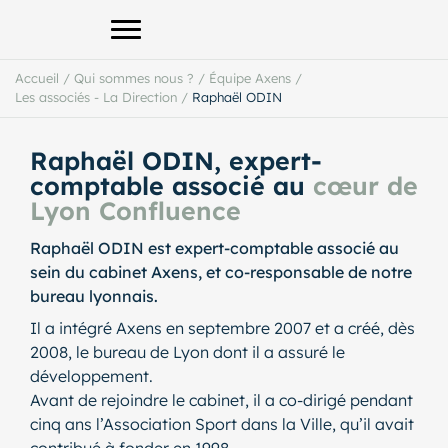
Afficher le menu principal
Accueil
/
Qui sommes nous ?
/
Équipe Axens
/
Les associés - La Direction
/
Raphaël ODIN
Raphaël ODIN, expert-
comptable associé au
cœur de
Lyon Confluence
Raphaël ODIN est expert-comptable associé au
sein du cabinet Axens, et co-responsable de notre
bureau lyonnais.
Il a intégré Axens en septembre 2007 et a créé, dès
2008, le bureau de Lyon dont il a assuré le
développement.
Avant de rejoindre le cabinet, il a co-dirigé pendant
cinq ans l’Association Sport dans la Ville, qu’il avait
contribué à fonder en 1998.