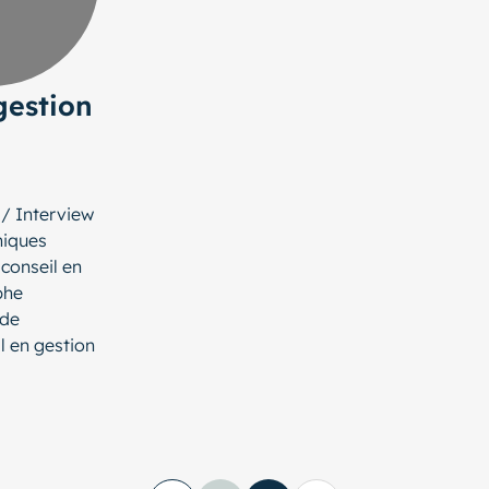
gestion
 / Interview
niques
conseil en
phe
 de
l en gestion