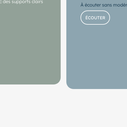
c des supports clairs
À écouter sans modér
ÉCOUTER