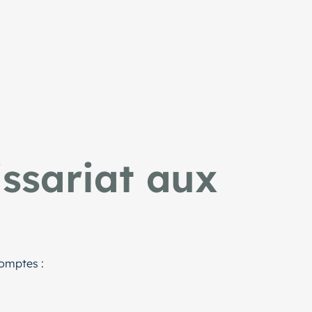
sariat aux
comptes :