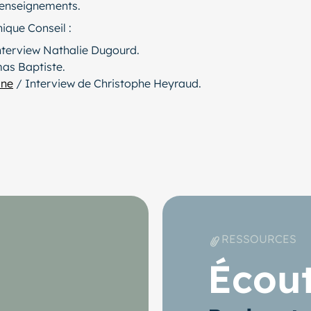
renseignements.
ique Conseil :
nterview Nathalie Dugourd.
as Baptiste.
ine
/ Interview de Christophe Heyraud.
RESSOURCES
Écou