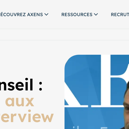
ÉCOUVREZ AXENS
RESSOURCES
RECRU
seil :
 aux
terview