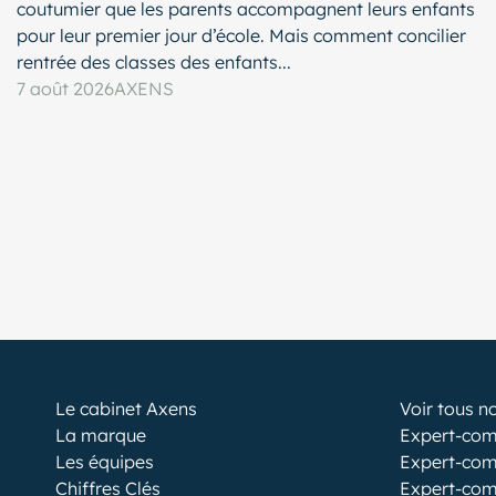
coutumier que les parents accompagnent leurs enfants
pour leur premier jour d’école. Mais comment concilier
rentrée des classes des enfants...
7 août 2026
AXENS
Le cabinet Axens
Voir tous n
La marque
Expert-com
Les équipes
Expert-com
Chiffres Clés
Expert-com