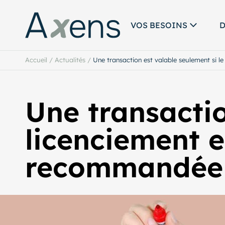
VOS BESOINS
D
Accueil
/
Actualités
/
Une transaction est valable seulement si l
Une transactio
licenciement es
recommandée