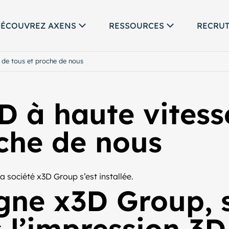
ÉCOUVREZ AXENS
RESSOURCES
RECRU
e de tous et proche de nous
D à haute vitess
oche de nous
a société x3D Group s’est installée.
ne x3D Group, s
 l’impression 3D