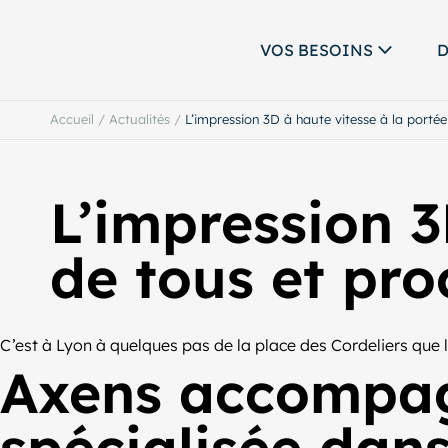
VOS BESOINS
D
Accueil
/
Actualités
/
L’impression 3D à haute vitesse à la porté
L’impression 3
de tous et pr
C’est à Lyon à quelques pas de la place des Cordeliers que l
Axens accompag
spécialisée dans