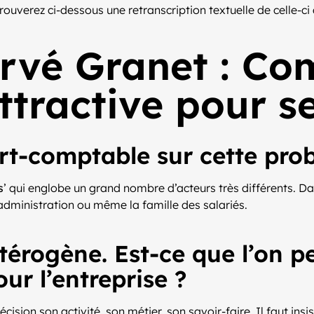
 trouverez ci-dessous une retranscription textuelle de celle-
ervé Granet : C
ttractive pour s
ert-comptable sur cette pro
s
’ qui englobe un grand nombre d’acteurs très différents. Dans 
 l’administration ou même la famille des salariés.
térogène. Est-ce que l’on p
ur l’entreprise ?
cision son activité, son métier, son savoir-faire. Il faut insis