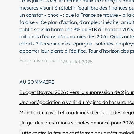
Le 15 juillet 2025, le Premier ministre François Bay
mesures visant à rétablir l’équilibre des finances p
un constat « choc » : que la France se trouve « à la 
falaise ». Ce plan d’action, d’ampleur inédite, ambi
public sous la barre des 3% du PIB à l’horizon 2029
milliards d’euros d’économies dès 2026. Quels acte
efforts ? Personne n’est épargné : salariés, employ
apporter leur pierre à l’édifice. Tour d’horizon des 
Page mise à jour le
23 juillet 2025
AU SOMMAIRE
Budget Bayrou 2026 : Vers la suppression de 2 jour
Une renégociation à venir du régime de l’assuran
Marché du travail et conditions d’emploi : des nég
Un gel des prestations sociales annoncé pour 2026
Lutte contre la fraude et réforme des arrêts malad