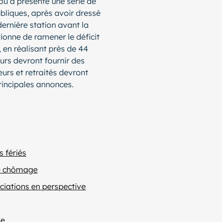
rou a présenté une série de
ubliques, après avoir dressé
dernière station avant la
tionne de ramener le déficit
, en réalisant près de 44
urs devront fournir des
eurs et retraités devront
principales annonces.
s fériés
ce chômage
ociations en perspective
ie