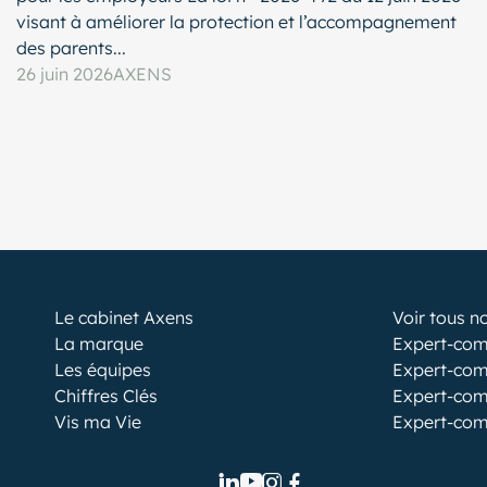
visant à améliorer la protection et l’accompagnement
des parents...
26 juin 2026
AXENS
Le cabinet Axens
Voir tous n
La marque
Expert-com
Les équipes
Expert-com
Chiffres Clés
Expert-com
Vis ma Vie
Expert-com