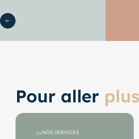
ente
Pour aller
plus
NOS SERVICES