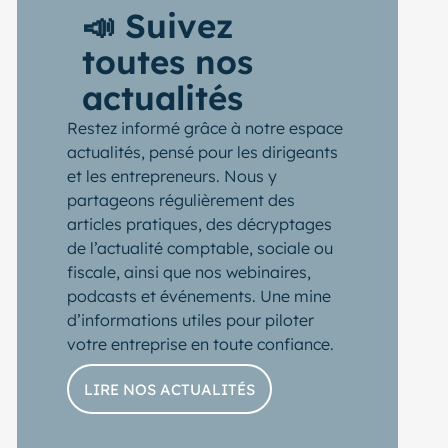
📣 Suivez
toutes nos
actualités
Restez informé grâce à notre espace
actualités, pensé pour les dirigeants
et les entrepreneurs. Nous y
partageons régulièrement des
articles pratiques, des décryptages
de l’actualité comptable, sociale ou
fiscale, ainsi que nos webinaires,
podcasts et événements. Une mine
d’informations utiles pour piloter
votre entreprise en toute confiance.
LIRE NOS ACTUALITÉS