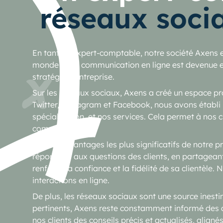
réseaux soci
En tant qu’expert-comptable, notre société Axens 
monde où la communication en ligne est devenue ess
stratégie d’entreprise.
Sur les réseaux sociaux, Axens a créé un espace pr
Twitter, Instagram et Facebook, nous avons établi 
spécialisation, et nos services. Cela permet à nos c
comptables.
L’un des avantages les plus significatifs de notre pr
répondant aux questions des clients, en partageant
renforce la confiance et la fidélité de sa clientèl
interactions en ligne.
De plus, les réseaux sociaux sont une source inest
pertinents, Axens reste constamment informé des d
nos clients des conseils précis et actualisés, alignés