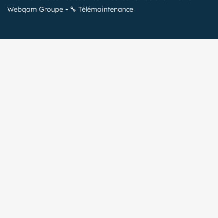
Webqam Groupe
🔧 Télémaintenance