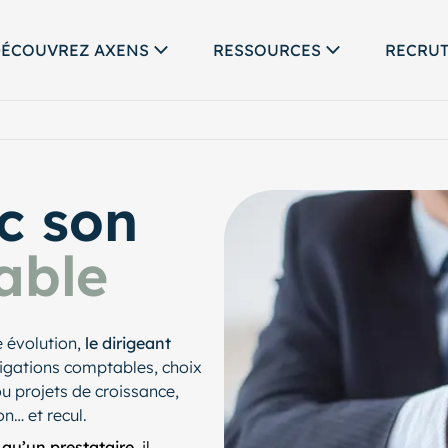
ÉCOUVREZ AXENS
RESSOURCES
RECRU
ec son
able
 évolution,
le dirigeant
ligations comptables, choix
u projets de croissance,
n… et recul.
 qu’un prestataire
, il