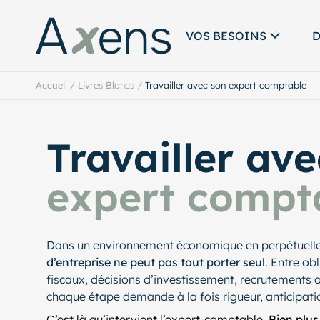
VOS BESOINS
D
Accueil
/
Livres Blancs
/
Travailler avec son expert comptable
Travailler av
expert compt
Dans un environnement économique en perpétuelle
d’entreprise ne peut pas tout porter seul
. Entre ob
fiscaux, décisions d’investissement, recrutements o
chaque étape demande à la fois rigueur, anticipatio
C’est là qu’intervient l’expert-comptable.
Bien plus