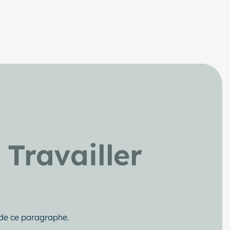
:
Travailler
s de ce paragraphe.