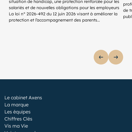
situation de handicap, une protection renforcée pour les
prof
salariés et de nouvelles obligations pour les employeurs
de t
La loi n° 2026-492 du 12 juin 2026 visant à améliorer la
publ
protection et l’accompagnement des parents…
AFFICHER 
AFFIC
lider de publications
Le cabinet Axens
La marque
Les équipes
Chiffres Clés
Vis ma Vie