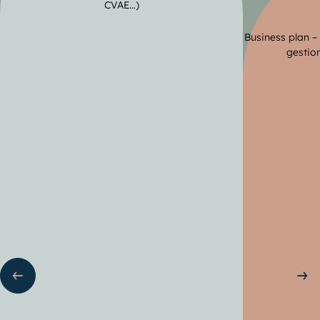
CVAE…)
Business plan –
gestion
ente
Sli