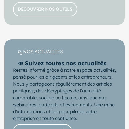
DÉCOUVRIR NOS OUTILS
NOS ACTUALITES
📣 Suivez toutes nos actualités
Restez informé grâce à notre espace actualités,
pensé pour les dirigeants et les entrepreneurs.
Nous y partageons régulièrement des articles
pratiques, des décryptages de l’actualité
comptable, sociale ou fiscale, ainsi que nos
webinaires, podcasts et événements. Une mine
d’informations utiles pour piloter votre
entreprise en toute confiance.