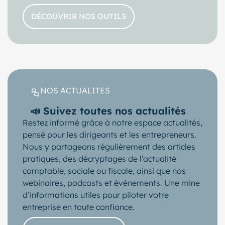
DÉCOUVRIR NOS OUTILS
NOS ACTUALITES
📣 Suivez toutes nos actualités
Restez informé grâce à notre espace actualités,
pensé pour les dirigeants et les entrepreneurs.
Nous y partageons régulièrement des articles
pratiques, des décryptages de l’actualité
comptable, sociale ou fiscale, ainsi que nos
webinaires, podcasts et événements. Une mine
d’informations utiles pour piloter votre
entreprise en toute confiance.