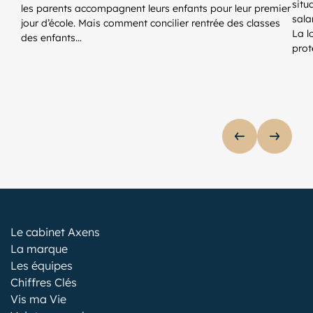
situ
les parents accompagnent leurs enfants pour leur premier
sala
jour d’école. Mais comment concilier rentrée des classes
La l
des enfants…
prot
AFFICHER 
AFFIC
lider de publications
Le cabinet Axens
La marque
Les équipes
Chiffres Clés
Vis ma Vie