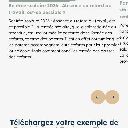
Par
Rentrée scolaire 2026 : Absence ou retard au
sit
travail, est-ce possible ?
ren
Rentrée scolaire 2026 : Absence ou retard au travail, est-
Pare
ce possible ? La rentrée scolaire, qu’elle soit redoutée ou
hand
attendue, est une journée importante dans l’année des
empl
enfants, comme des parents. Il est en effet coutumier que
situ
les parents accompagnent leurs enfants pour leur premier
sala
jour d’école. Mais comment concilier rentrée des classes
La l
des enfants…
prot
AFFICHER 
AFFIC
lider de publications
Téléchargez votre exemple de