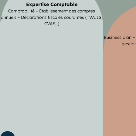
Expertise Comptable
Comptabilité – Établissement des comptes
annuels – Déclarations fiscales courantes (TVA, IS,
CVAE…)
Business plan –
gestion
ente