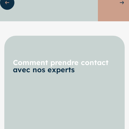
Sli
Comment prendre contact
avec nos experts