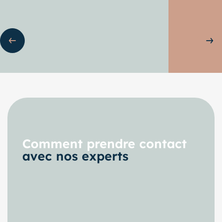
ente
Sli
Comment prendre contact
avec nos experts