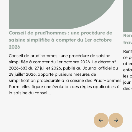
Conseil de prud’hommes : une procédure de
Ren
saisine simplifiée à compter du 1er octobre
tra
2026
Rent
Conseil de prud’hommes : une procédure de saisine
ce p
simplifiée à compter du 1er octobre 2026 Le décret n°
atte
2026-683 du 27 juillet 2026, publié au Journal officiel du
enfa
29 juillet 2026, apporte plusieurs mesures de
les 
simplification procédurale à la saisine des Prud’Hommes.
jour
Parmi elles figure une évolution des règles applicables à
des 
la saisine du conseil…
AFFICHER 
AFFIC
lider de publications