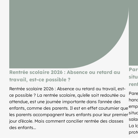
Par
Rentrée scolaire 2026 : Absence ou retard au
sit
travail, est-ce possible ?
ren
Rentrée scolaire 2026 : Absence ou retard au travail, est-
Pare
ce possible ? La rentrée scolaire, qu’elle soit redoutée ou
hand
attendue, est une journée importante dans l’année des
empl
enfants, comme des parents. Il est en effet coutumier que
situ
les parents accompagnent leurs enfants pour leur premier
sala
jour d’école. Mais comment concilier rentrée des classes
La l
des enfants…
prot