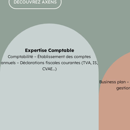
DÉCOUVREZ AXENS
Expertise Comptable
Comptabilité – Établissement des comptes
annuels – Déclarations fiscales courantes (TVA, IS,
CVAE…)
Business plan –
gestion