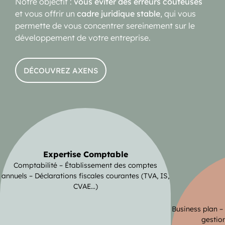
Notre objectif :
vous éviter des erreurs coûteuses
et vous offrir un
cadre juridique stable
, qui vous
permette de vous concentrer sereinement sur le
développement de votre entreprise.
DÉCOUVREZ AXENS
Expertise Comptable
Comptabilité – Établissement des comptes
annuels – Déclarations fiscales courantes (TVA, IS,
CVAE…)
Business plan –
gestion