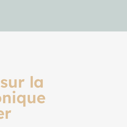
c
sur la
onique
er