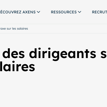
ÉCOUVREZ AXENS
RESSOURCES
RECRU
axe sur les salaires
des dirigeants s
laires