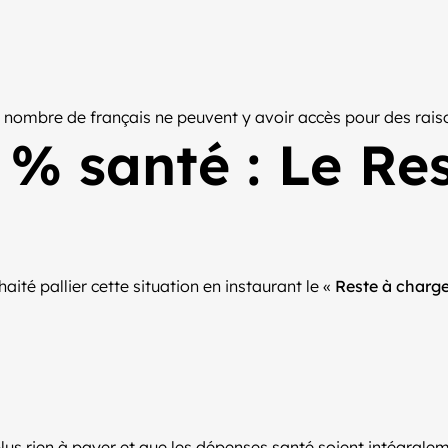
n nombre de français ne peuvent y avoir accès pour des raiso
% santé : Le Re
aité pallier cette situation en instaurant le «
Reste à charge
lus rien à payer et que les dépenses santé soient intégraleme