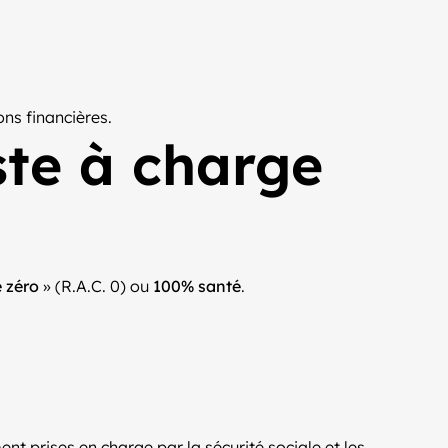
ns financières.
ste à charge
 zéro
» (R.A.C. 0) ou
100% santé
.
nt prises en charge par la sécurité sociale et les