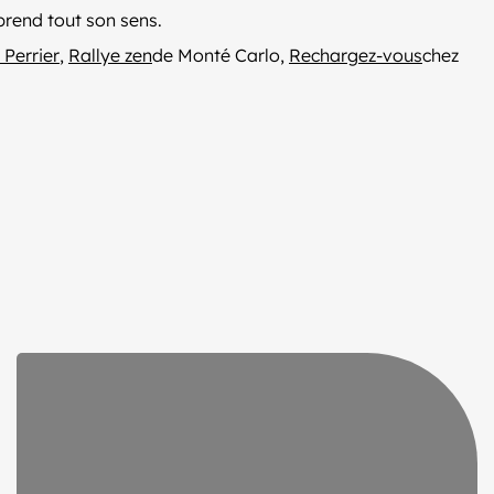
rend tout son sens.
 Perrier
,
Rallye zen
de Monté Carlo,
Rechargez-vous
chez