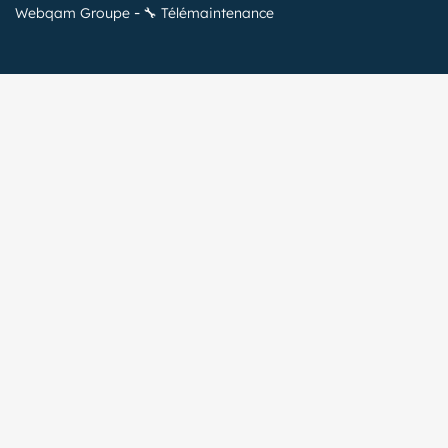
Webqam Groupe
🔧 Télémaintenance