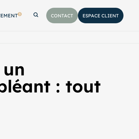
3
TEMENT
CONTACT
ESPACE CLIENT
Afficher la barre de recherche
 un
léant : tout