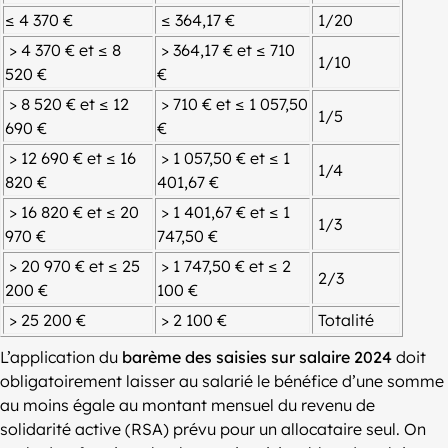
≤ 4 370 €
≤ 364,17 €
1/20
> 4 370 € et ≤ 8
> 364,17 € et ≤ 710
1/10
520 €
€
> 8 520 € et ≤ 12
> 710 € et ≤ 1 057,50
1/5
690 €
€
> 12 690 € et ≤ 16
> 1 057,50 € et ≤ 1
1/4
820 €
401,67 €
> 16 820 € et ≤ 20
> 1 401,67 € et ≤ 1
1/3
970 €
747,50 €
> 20 970 € et ≤ 25
> 1 747,50 € et ≤ 2
2/3
200 €
100 €
> 25 200 €
> 2 100 €
Totalité
L’application du
barème des saisies sur salaire 2024
doit
obligatoirement laisser au salarié le bénéfice d’une somme
au moins égale au montant mensuel du revenu de
solidarité active (RSA) prévu pour un allocataire seul. On