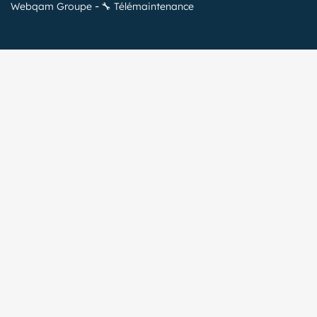
Webqam Groupe
🔧 Télémaintenance