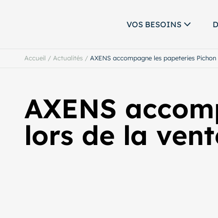
VOS BESOINS
D
Accueil
/
Actualités
/
AXENS accompagne les papeteries Pichon l
AXENS accomp
lors de la ven