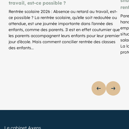
sit
travail, est-ce possible ?
ren
Rentrée scolaire 2026 : Absence ou retard au travail, est-
Pare
ce possible ? La rentrée scolaire, qu’elle soit redoutée ou
hand
attendue, est une journée importante dans l’année des
empl
enfants, comme des parents. Il est en effet coutumier que
situ
les parents accompagnent leurs enfants pour leur premier
sala
jour d’école. Mais comment concilier rentrée des classes
La l
des enfants…
prot
AFFICHER 
AFFIC
lider de publications
Le cabinet Axens