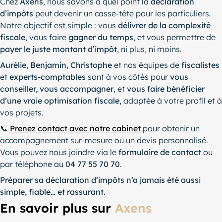
Chez
Axens
, nous savons à quel point la
déclaration
d’impôts
peut devenir un casse-tête pour les particuliers.
Notre objectif est simple : vous
délivrer de la complexité
fiscale
, vous faire
gagner du temps
, et vous permettre de
payer le juste montant d’impôt
, ni plus, ni moins.
Aurélie
,
Benjamin
,
Christophe
et nos équipes de
fiscalistes
et
experts-comptables
sont à vos côtés pour
vous
conseiller, vous accompagner
, et
vous faire bénéficier
d’une vraie optimisation fiscale
, adaptée à votre profil et à
vos projets.
📞
Prenez contact avec notre cabinet
pour obtenir un
accompagnement sur-mesure ou un devis personnalisé.
Vous pouvez nous joindre via le
formulaire de contact
ou
par téléphone au
04 77 55 70 70
.
Préparer sa déclaration d’impôts n’a jamais été aussi
simple, fiable… et rassurant.
En savoir plus sur
Axens